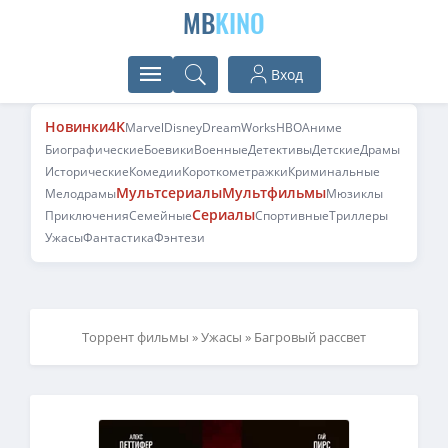
MB
KINO
Вход
Новинки
4K
Marvel
Disney
DreamWorks
HBO
Аниме
Биографические
Боевики
Военные
Детективы
Детские
Драмы
Исторические
Комедии
Короткометражки
Криминальные
Мультсериалы
Мультфильмы
Мелодрамы
Мюзиклы
Сериалы
Приключения
Семейные
Спортивные
Триллеры
Ужасы
Фантастика
Фэнтези
Торрент фильмы
»
Ужасы
» Багровый рассвет