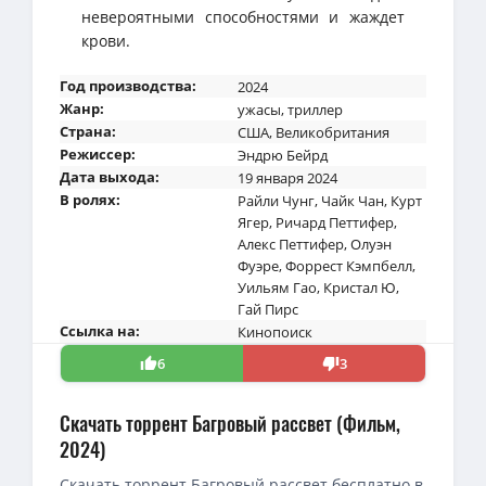
невероятными способностями и жаждет
крови.
Год производства:
2024
Жанр:
ужасы
,
триллер
Страна:
США
,
Великобритания
Режиссер:
Эндрю Бейрд
Дата выхода:
19 января 2024
В ролях:
Райли Чунг
,
Чайк Чан
,
Курт
Ягер
,
Ричард Петтифер
,
Алекс Петтифер
,
Олуэн
Фуэре
,
Форрест Кэмпбелл
,
Уильям Гао
,
Кристал Ю
,
Гай Пирс
Ссылка на:
Кинопоиск
6
3
Скачать торрент Багровый рассвет (Фильм,
2024)
Скачать торрент Багровый рассвет бесплатно в