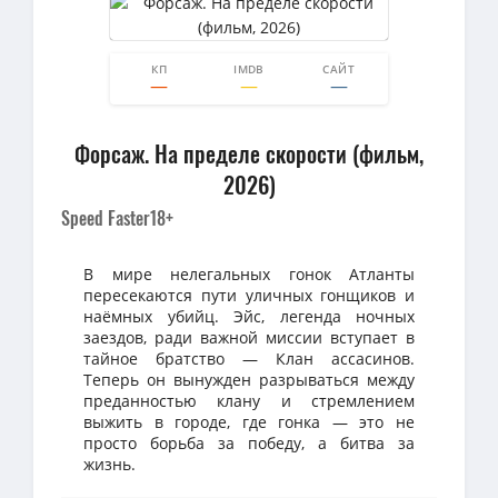
КП
IMDB
САЙТ
0
0
Форсаж. На пределе скорости (фильм,
2026)
Speed Faster
18+
В мире нелегальных гонок Атланты
пересекаются пути уличных гонщиков и
наёмных убийц. Эйс, легенда ночных
заездов, ради важной миссии вступает в
тайное братство — Клан ассасинов.
Теперь он вынужден разрываться между
преданностью клану и стремлением
выжить в городе, где гонка — это не
просто борьба за победу, а битва за
жизнь.