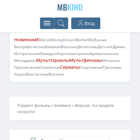
MB
KINO
Вход
Новинки
4K
Marvel
Disney
DreamWorks
HBO
Аниме
Биографические
Боевики
Военные
Детективы
Детские
Драмы
Исторические
Комедии
Короткометражки
Криминальные
Мультсериалы
Мультфильмы
Мелодрамы
Мюзиклы
Сериалы
Приключения
Семейные
Спортивные
Триллеры
Ужасы
Фантастика
Фэнтези
Торрент фильмы
»
Боевики
» Форсаж. На пределе
скорости