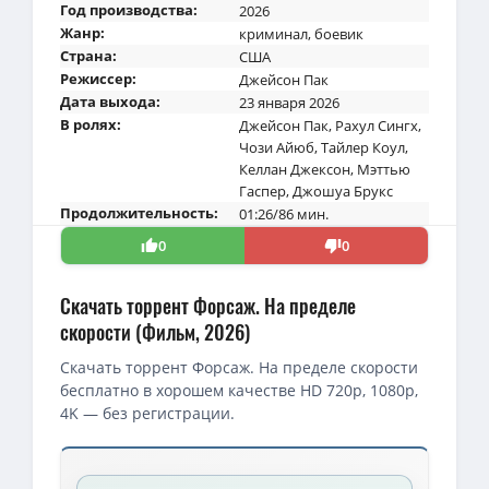
Год производства:
2026
Жанр:
криминал
,
боевик
Страна:
США
Режиссер:
Джейсон Пак
Дата выхода:
23 января 2026
В ролях:
Джейсон Пак
,
Рахул Сингх
,
Чози Айюб
,
Тайлер Коул
,
Келлан Джексон
,
Мэттью
Гаспер
,
Джошуа Брукс
Продолжительность:
01:26/86 мин.
0
0
Скачать торрент Форсаж. На пределе
скорости (Фильм, 2026)
Скачать торрент Форсаж. На пределе скорости
бесплатно в хорошем качестве HD 720p, 1080p,
4K — без регистрации.
Скачать торрент — Форсаж. На пределе скорости / Speed Fast