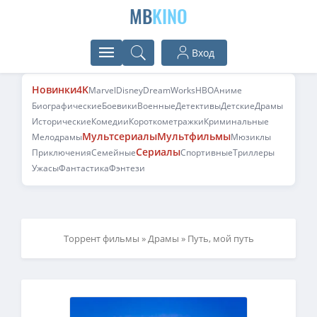
MB
KINO
Вход
Новинки
4K
Marvel
Disney
DreamWorks
HBO
Аниме
Биографические
Боевики
Военные
Детективы
Детские
Драмы
Исторические
Комедии
Короткометражки
Криминальные
Мультсериалы
Мультфильмы
Мелодрамы
Мюзиклы
Сериалы
Приключения
Семейные
Спортивные
Триллеры
Ужасы
Фантастика
Фэнтези
Торрент фильмы
»
Драмы
» Путь, мой путь