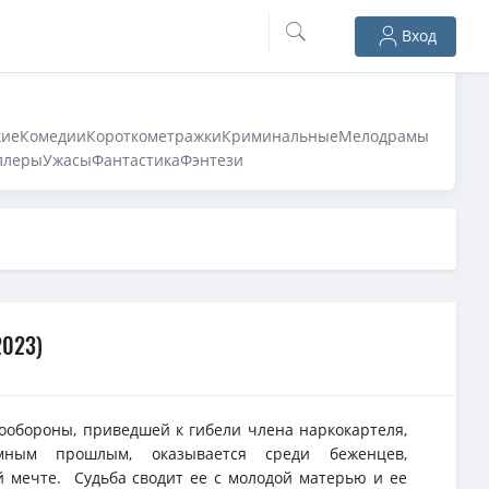
Вход
кие
Комедии
Короткометражки
Криминальные
Мелодрамы
ллеры
Ужасы
Фантастика
Фэнтези
2023)
ообороны, приведшей к гибели члена наркокартеля,
ным прошлым, оказывается среди беженцев,
 мечте. Судьба сводит ее с молодой матерью и ее