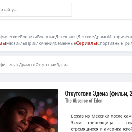
афические
Боевики
Военные
Детективы
Детские
Драмы
Историчес
мы
Сериалы
Мюзиклы
Приключения
Семейные
Спортивные
Три
 фильмы
»
Драмы
» Отсутствие Эдема
Отсутствие Эдема (фильм, 
The Absence of Eden
Бежав из Мексики после сам
Эсми, танцовщица с тем
стремящихся к американской