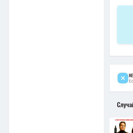
НЕ
Е
Случа