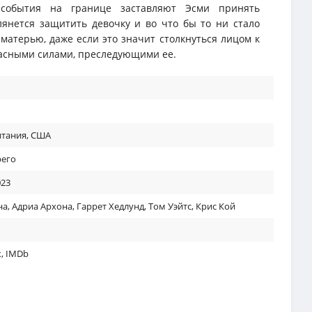
 события на границе заставляют Эсми принять
янется защитить девочку и во что бы то ни стало
матерью, даже если это значит столкнуться лицом к
асными силами, преследующими ее.
итания
,
США
рего
023
на
,
Адриа Архона
,
Гаррет Хедлунд
,
Том Уэйтс
,
Крис Кой
к
,
IMDb