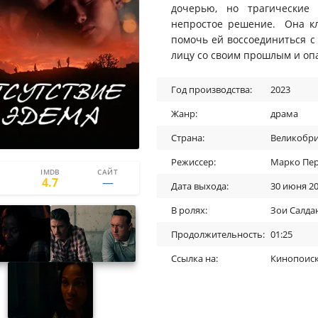
дочерью, но трагические
непростое решение. Она кл
помочь ей воссоединиться с 
лицу со своим прошлым и оп
Год производства:
2023
Жанр:
драма
Страна:
Великобр
Режиссер:
Марко Пе
IMDB
САЙТ
0
0
4.7
Дата выхода:
30 июня 2
В ролях:
Зои Салда
Продолжительность:
01:25
Ссылка на:
Кинопоис