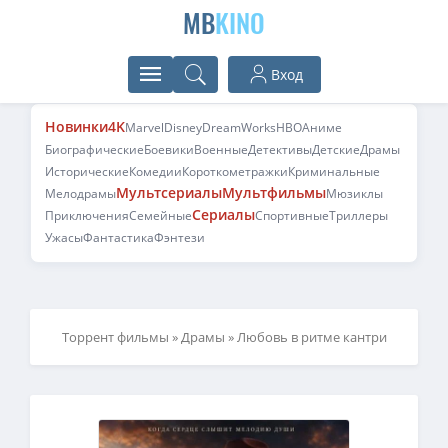
MB
KINO
Вход
Новинки
4K
Marvel
Disney
DreamWorks
HBO
Аниме
Биографические
Боевики
Военные
Детективы
Детские
Драмы
Исторические
Комедии
Короткометражки
Криминальные
Мультсериалы
Мультфильмы
Мелодрамы
Мюзиклы
Сериалы
Приключения
Семейные
Спортивные
Триллеры
Ужасы
Фантастика
Фэнтези
Торрент фильмы
»
Драмы
» Любовь в ритме кантри