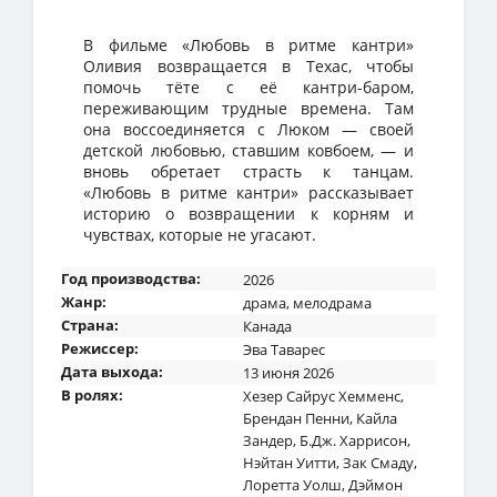
В фильме «Любовь в ритме кантри»
Оливия возвращается в Техас, чтобы
помочь тёте с её кантри-баром,
переживающим трудные времена. Там
она воссоединяется с Люком — своей
детской любовью, ставшим ковбоем, — и
вновь обретает страсть к танцам.
«Любовь в ритме кантри» рассказывает
историю о возвращении к корням и
чувствах, которые не угасают.
Год производства:
2026
Жанр:
драма
,
мелодрама
Страна:
Канада
Режиссер:
Эва Таварес
Дата выхода:
13 июня 2026
В ролях:
Хезер Сайрус Хемменс
,
Брендан Пенни
,
Кайла
Зандер
,
Б.Дж. Харрисон
,
Нэйтан Уитти
,
Зак Смаду
,
Лоретта Уолш
,
Дэймон