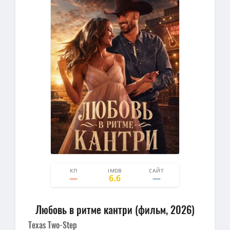
КП
IMDB
САЙТ
0
0
6.6
Любовь в ритме кантри (фильм, 2026)
Texas Two-Step