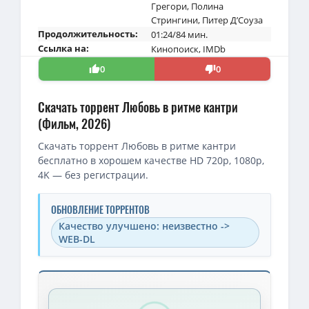
Грегори
,
Полина
Стрингини
,
Питер Д’Соуза
Продолжительность:
01:24/84 мин.
Ссылка на:
Кинопоиск
,
IMDb
0
0
Скачать торрент Любовь в ритме кантри
(Фильм, 2026)
Скачать торрент Любовь в ритме кантри
бесплатно в хорошем качестве HD 720p, 1080p,
4K — без регистрации.
ОБНОВЛЕНИЕ ТОРРЕНТОВ
Качество улучшено: неизвестно ->
WEB-DL
Скачать торрент — Любовь в ритме кантри / Texas Two-Step (
1080p — Любовь в ритме кантри / Texas Two-Step (2026) WEB-DL