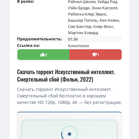
В ролях:
Рэйчел Шелли
,
Хейда Рид
,
Уэйн Брэди
,
Энни Касселл
,
Ребекка-Клер Эванс
,
Башкер Патель
,
Кел Аллен
,
Сэм Бакстер
,
Клер Фокс
,
Мартин Ховард
Продолжительность:
01:34
Ссылка на:
Кинопоиск
2
1
Скачать торрент Искусственный интеллект.
Смертельный сбой (Фильм, 2022)
Скачать торрент Искусственный интеллект.
Смертельный сбой бесплатно в хорошем
качестве HD 720p, 1080p, 4K — без регистрации.
Скачать торрент — Искусственный интеллект. Смертельный сб
1080p — Искусственный интеллект. Смертельный сбой / Blank (
1080p — Искусственный интеллект. Смертельный сбой / Blank / 2