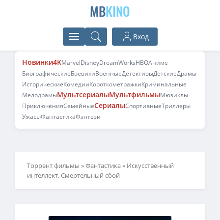
MB
KINO
Вход
Новинки
4K
Marvel
Disney
DreamWorks
HBO
Аниме
Биографические
Боевики
Военные
Детективы
Детские
Драмы
Исторические
Комедии
Короткометражки
Криминальные
Мультсериалы
Мультфильмы
Мелодрамы
Мюзиклы
Сериалы
Приключения
Семейные
Спортивные
Триллеры
Ужасы
Фантастика
Фэнтези
Торрент фильмы
»
Фантастика
» Искусственный
интеллект. Смертельный сбой