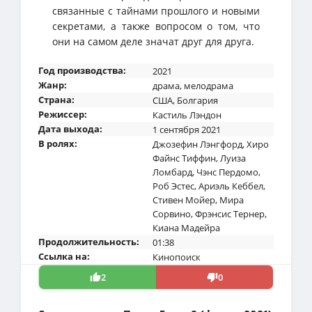
связанные с тайнами прошлого и новыми
секретами, а также вопросом о том, что
они на самом деле значат друг для друга.
Год производства:
2021
Жанр:
драма
,
мелодрама
Страна:
США
,
Болгария
Режиссер:
Кастиль Лэндон
Дата выхода:
1 сентября 2021
В ролях:
Джозефин Лэнгфорд
,
Хиро
Файнс Тиффин
,
Луиза
Ломбард
,
Чэнс Пердомо
,
Роб Эстес
,
Ариэль Кеббел
,
Стивен Мойер
,
Мира
Сорвино
,
Фрэнсис Тернер
,
Киана Мадейра
Продолжительность:
01:38
Ссылка на:
Кинопоиск
2
0