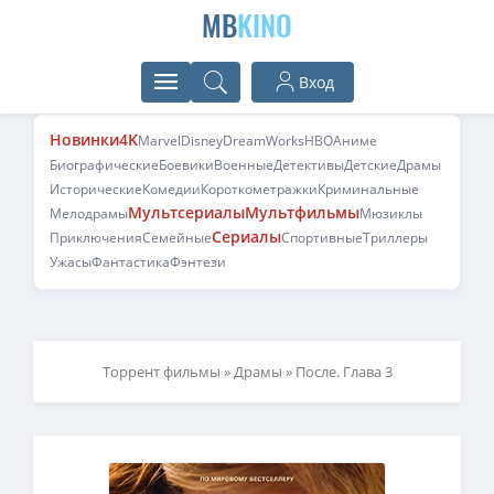
MB
KINO
Вход
Новинки
4K
Marvel
Disney
DreamWorks
HBO
Аниме
Биографические
Боевики
Военные
Детективы
Детские
Драмы
Исторические
Комедии
Короткометражки
Криминальные
Мультсериалы
Мультфильмы
Мелодрамы
Мюзиклы
Сериалы
Приключения
Семейные
Спортивные
Триллеры
Ужасы
Фантастика
Фэнтези
Торрент фильмы
»
Драмы
» После. Глава 3