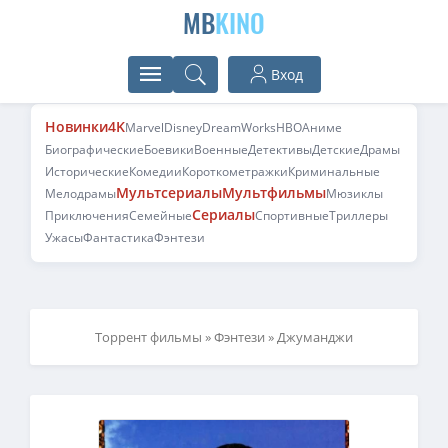
MB
KINO
Вход
Новинки
4K
Marvel
Disney
DreamWorks
HBO
Аниме
Биографические
Боевики
Военные
Детективы
Детские
Драмы
Исторические
Комедии
Короткометражки
Криминальные
Мультсериалы
Мультфильмы
Мелодрамы
Мюзиклы
Сериалы
Приключения
Семейные
Спортивные
Триллеры
Ужасы
Фантастика
Фэнтези
Торрент фильмы
»
Фэнтези
» Джуманджи