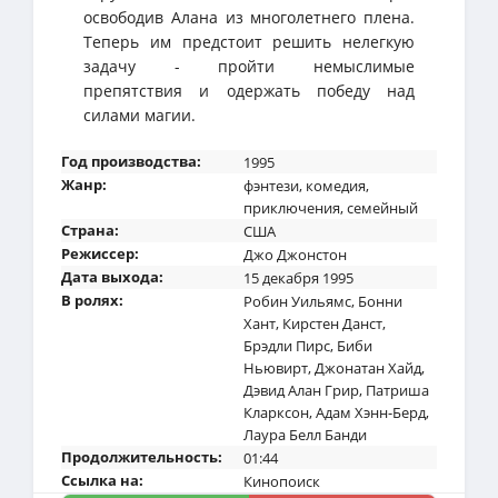
освободив Алана из многолетнего плена.
Теперь им предстоит решить нелегкую
задачу - пройти немыслимые
препятствия и одержать победу над
силами магии.
Год производства:
1995
Жанр:
фэнтези
,
комедия
,
приключения
,
семейный
Страна:
США
Режиссер:
Джо Джонстон
Дата выхода:
15 декабря 1995
В ролях:
Робин Уильямс
,
Бонни
Хант
,
Кирстен Данст
,
Брэдли Пирс
,
Биби
Ньювирт
,
Джонатан Хайд
,
Дэвид Алан Грир
,
Патриша
Кларксон
,
Адам Хэнн-Берд
,
Лаура Белл Банди
Продолжительность:
01:44
Ссылка на:
Кинопоиск