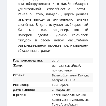
они обнаруживают, что Дамбо обладает
удивительной способностью летать.
Узнав об этом, владельц цирка решает
извлечь выгоду из уникального таланта
слонёнка. В дело вступает амбициозный
бизнесмен В.А. Вэндевер, который
намерен сделать Дамбо ключевой
фигурой в своем новом масштабном
развлекательном проекте под названием
«Сказочная страна».
Год производства:
2019
Жанр:
фэнтези
,
семейный
,
приключения
Страна:
Великобритания
,
Канада
,
Австралия
,
США
Режиссер:
Тим Бёртон
Дата выхода:
28 марта 2019
В ролях:
Колин Фаррелл
,
Майкл
Китон
,
Дэнни ДеВито
,
Ева
Грин
,
Алан Аркин