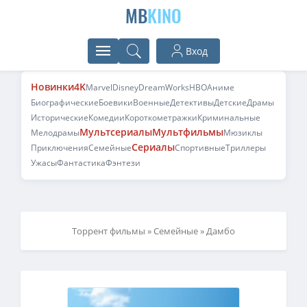
MB
KINO
Вход
Новинки
4K
Marvel
Disney
DreamWorks
HBO
Аниме
Биографические
Боевики
Военные
Детективы
Детские
Драмы
Исторические
Комедии
Короткометражки
Криминальные
Мультсериалы
Мультфильмы
Мелодрамы
Мюзиклы
Сериалы
Приключения
Семейные
Спортивные
Триллеры
Ужасы
Фантастика
Фэнтези
Торрент фильмы
»
Семейные
» Дамбо