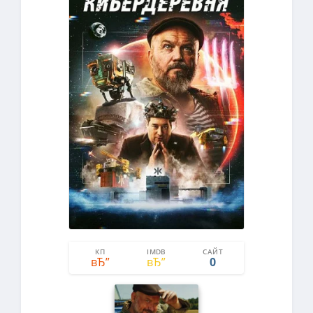
КП
IMDB
САЙТ
5
5
0