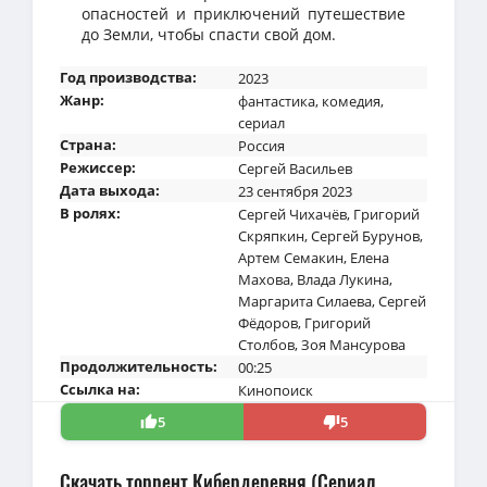
опасностей и приключений путешествие
до Земли, чтобы спасти свой дом.
Год производства:
2023
Жанр:
фантастика
,
комедия
,
сериал
Страна:
Россия
Режиссер:
Сергей Васильев
Дата выхода:
23 сентября 2023
В ролях:
Сергей Чихачёв
,
Григорий
Скряпкин
,
Сергей Бурунов
,
Артем Семакин
,
Елена
Махова
,
Влада Лукина
,
Маргарита Силаева
,
Сергей
Фёдоров
,
Григорий
Столбов
,
Зоя Мансурова
Продолжительность:
00:25
Ссылка на:
Кинопоиск
5
5
Скачать торрент Кибердеревня (Сериал,