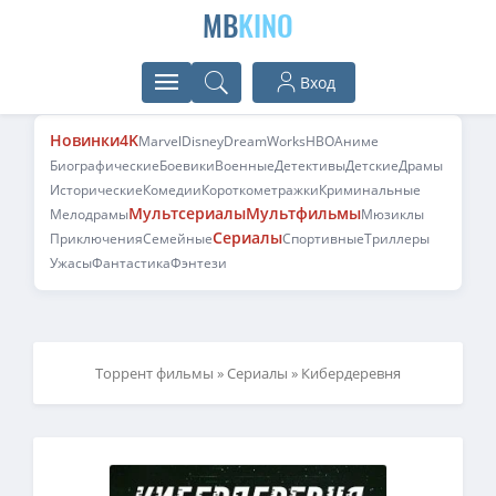
MB
KINO
Вход
Новинки
4K
Marvel
Disney
DreamWorks
HBO
Аниме
Биографические
Боевики
Военные
Детективы
Детские
Драмы
Исторические
Комедии
Короткометражки
Криминальные
Мультсериалы
Мультфильмы
Мелодрамы
Мюзиклы
Сериалы
Приключения
Семейные
Спортивные
Триллеры
Ужасы
Фантастика
Фэнтези
Торрент фильмы
»
Сериалы
» Кибердеревня