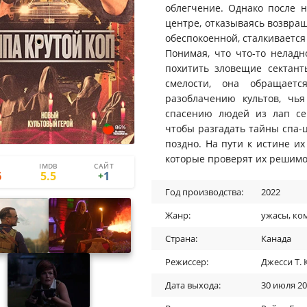
облегчение. Однако после н
центре, отказываясь возвращ
обеспокоенной, сталкивается
Понимая, что что-то неладн
похитить зловещие сектан
смелости, она обращает
разоблачению культов, чь
спасению людей из лап се
чтобы разгадать тайны спа-
поздно. На пути к истине и
которые проверят их решимос
IMDB
САЙТ
1
0
6
5.5
1
+
Год производства:
2022
Жанр:
ужасы
,
ко
Страна:
Канада
Режиссер:
Джесси Т. 
Дата выхода:
30 июля 2