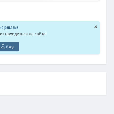
×
 о рекламе
т находиться на сайте!
Вход