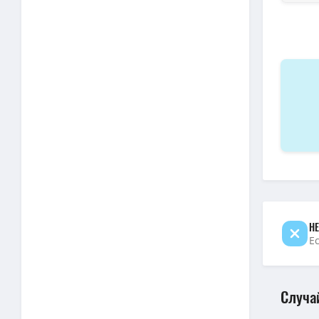
НЕ
Е
Случа