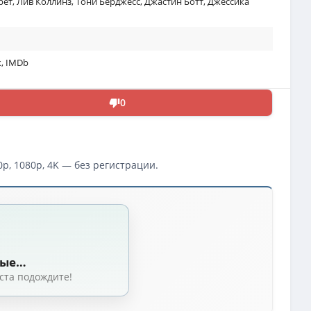
рет
,
Лив Коллинз
,
Тони Бёрджесс
,
Джастин Ботт
,
Джессика
к
,
IMDb
0
p, 1080p, 4K — без регистрации.
ные…
ста подождите!