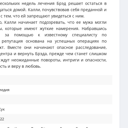
ескольких недель лечения Брэд решает остаться в
аться домой. Калли, почувствовав себя преданной и
 с тем, что ей запрещают увидеться с ним.
о, Калли начинает подозревать, что ее мужа могли
ты, которые имеют жуткие намерения. Набравшись
ся за помощью к известному специалисту по
я репутация основана на успешных операциях по
кт. Вместе они начинают опасное расследование,
центра и вернуть Брэда, прежде чем станет слишком
х ждут неожиданные повороты, интриги и опасности,
ть и веру в любовь.
медия
Кук
022