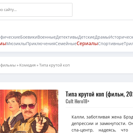
афические
Боевики
Военные
Детективы
Детские
Драмы
Историчес
мы
Сериалы
Мюзиклы
Приключения
Семейные
Спортивные
Три
 фильмы
»
Комедия
» Типа крутой коп
Типа крутой коп (фильм, 20
Cult Hero
18+
Калли, заботливая жена Брэд
депрессии и замкнутости. О
спа-центр, надеясь, что