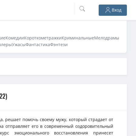
Вход
кие
Комедии
Короткометражки
Криминальные
Мелодрамы
ллеры
Ужасы
Фантастика
Фэнтези
22)
а, решает помочь своему мужу, который страдает от
на отправляет его в современный оздоровительный
 курс эмоционального восстановления принесет