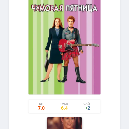
КП
IMDB
САЙТ
2
0
7.0
6.4
2
+