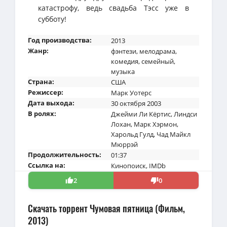
катастрофу, ведь свадьба Тэсс уже в
субботу!
Год производства:
2013
Жанр:
фэнтези
,
мелодрама
,
комедия
,
семейный
,
музыка
Страна:
США
Режиссер:
Марк Уотерс
Дата выхода:
30 октября 2003
В ролях:
Джейми Ли Кёртис
,
Линдси
Лохан
,
Марк Хэрмон
,
Харольд Гулд
,
Чад Майкл
Мюррэй
Продолжительность:
01:37
Ссылка на:
Кинопоиск
,
IMDb
2
0
Скачать торрент Чумовая пятница (Фильм,
2013)