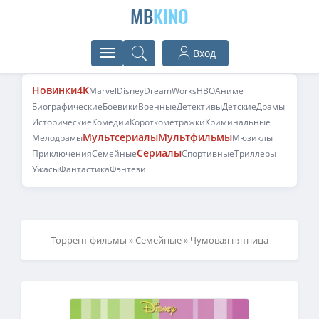
MB
KINO
Вход
Новинки
4K
Marvel
Disney
DreamWorks
HBO
Аниме
Биографические
Боевики
Военные
Детективы
Детские
Драмы
Исторические
Комедии
Короткометражки
Криминальные
Мультсериалы
Мультфильмы
Мелодрамы
Мюзиклы
Сериалы
Приключения
Семейные
Спортивные
Триллеры
Ужасы
Фантастика
Фэнтези
Торрент фильмы
»
Семейные
» Чумовая пятница