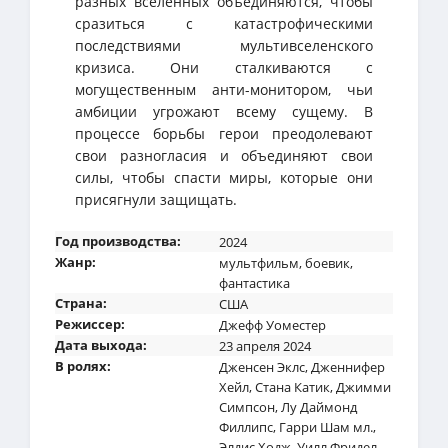
разных вселенных объединяются, чтобы
сразиться с катастрофическими
последствиями мультивселенского
кризиса. Они сталкиваются с
могущественным анти-монитором, чьи
амбиции угрожают всему сущему. В
процессе борьбы герои преодолевают
свои разногласия и объединяют свои
силы, чтобы спасти миры, которые они
присягнули защищать.
Год производства:
2024
Жанр:
мультфильм
,
боевик
,
фантастика
Страна:
США
Режиссер:
Джефф Уоместер
Дата выхода:
23 апреля 2024
В ролях:
Дженсен Эклс
,
Дженнифер
Хейл
,
Стана Катик
,
Джимми
Симпсон
,
Лу Даймонд
Филлипс
,
Гарри Шам мл.
,
Элдис Ходж
,
Уилл Фридел
,