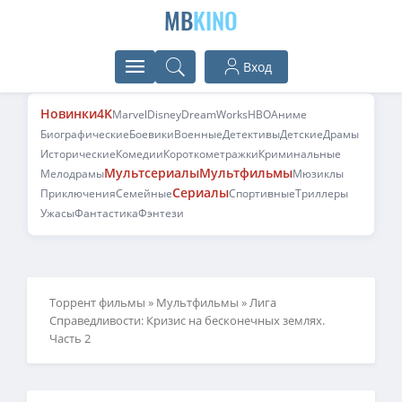
MB
KINO
Вход
Новинки
4K
Marvel
Disney
DreamWorks
HBO
Аниме
Биографические
Боевики
Военные
Детективы
Детские
Драмы
Исторические
Комедии
Короткометражки
Криминальные
Мультсериалы
Мультфильмы
Мелодрамы
Мюзиклы
Сериалы
Приключения
Семейные
Спортивные
Триллеры
Ужасы
Фантастика
Фэнтези
Торрент фильмы
»
Мультфильмы
» Лига
Справедливости: Кризис на бесконечных землях.
Часть 2