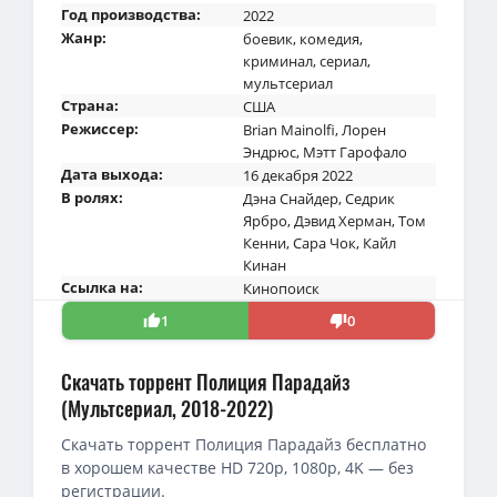
Год производства:
2022
Жанр:
боевик
,
комедия
,
криминал
,
сериал
,
мультсериал
Страна:
США
Режиссер:
Brian Mainolfi
,
Лорен
Эндрюс
,
Мэтт Гарофало
Дата выхода:
16 декабря 2022
В ролях:
Дэна Снайдер
,
Седрик
Ярбро
,
Дэвид Херман
,
Том
Кенни
,
Сара Чок
,
Кайл
Кинан
Ссылка на:
Кинопоиск
1
0
Скачать торрент Полиция Парадайз
(Мультсериал, 2018-2022)
Скачать торрент Полиция Парадайз бесплатно
в хорошем качестве HD 720p, 1080p, 4K — без
регистрации.