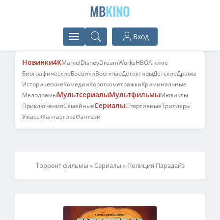
MB
KINO
Вход
Новинки
4K
Marvel
Disney
DreamWorks
HBO
Аниме
Биографические
Боевики
Военные
Детективы
Детские
Драмы
Исторические
Комедии
Короткометражки
Криминальные
Мультсериалы
Мультфильмы
Мелодрамы
Мюзиклы
Сериалы
Приключения
Семейные
Спортивные
Триллеры
Ужасы
Фантастика
Фэнтези
Торрент фильмы
»
Сериалы
» Полиция Парадайз