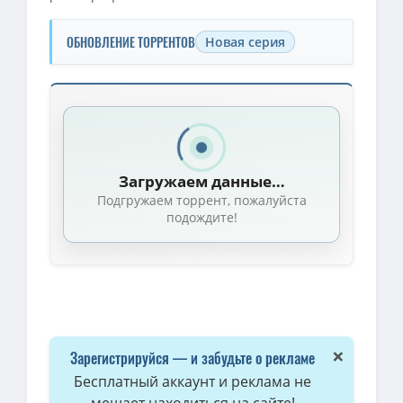
ОБНОВЛЕНИЕ ТОРРЕНТОВ
Новая серия
Скачать торрент — Полиция Парадайз / Paradise PD / Сезон: 0
1080p — Полиция Парадайз / Paradise PD [S04] (2022) WEB-DL 
Полиция Парадайз / Paradise PD [S03] (2021) WEB-DLRip | OMSK
Загружаем данные…
720p — Полиция Парадайз / Paradise PD [S04] (2022) WEB-DL 720
Подгружаем торрент, пожалуйста
1080p — Полиция Парадайз / Paradise PD [S03] (2021) WEB-DL 10
подождите!
1080p — Полиция Парадайз / Paradise PD [S03] (2021) WEB-DL 
×
Зарегистрируйся — и забудьте о рекламе
Бесплатный аккаунт и реклама не