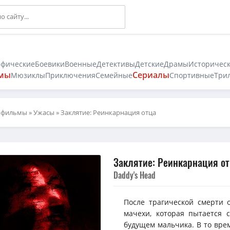
афические
Боевики
Военные
Детективы
Детские
Драмы
Историчес
мы
Сериалы
Мюзиклы
Приключения
Семейные
Спортивные
Три
 фильмы
»
Ужасы
» Заклятие: Реинкарнация отца
Заклятие: Реинкарнация от
Daddy's Head
После трагической смерти 
мачехи, которая пытается
будущем мальчика. В то вре