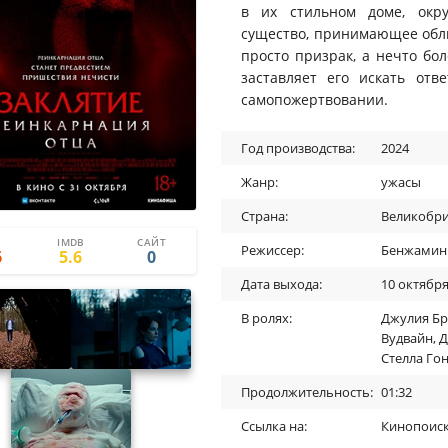
в их стильном доме, окру
существо, принимающее облик
просто призрак, а нечто бол
заставляет его искать от
самопожертвовании.
Год производства:
2024
Жанр:
ужасы
Страна:
Великобр
IMDB
САЙТ
1
1
Режиссер:
Бенжамин
6
5.6
0
Дата выхода:
10 октября
В ролях:
Джулия Бр
Вудвайн
,
Д
Стелла Го
Продолжительность:
01:32
Ссылка на:
Кинопоис