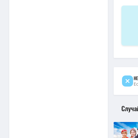
НЕ
Е
Случа