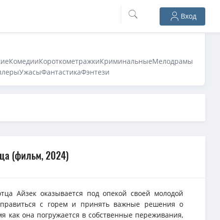
Вход
кие
Комедии
Короткометражки
Криминальные
Мелодрамы
ллеры
Ужасы
Фантастика
Фэнтези
ца (фильм, 2024)
отца Айзек оказывается под опекой своей молодой
 справиться с горем и принять важные решения о
мя как она погружается в собственные переживания,