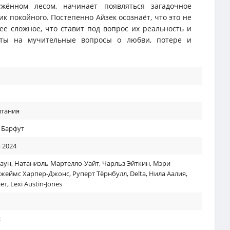
жённом лесом, начинает появляться загадочное
 покойного. Постепенно Айзек осознаёт, что это не
ее сложное, что ставит под вопрос их реальность и
веты на мучительные вопросы о любви, потере и
итания
 Барфут
 2024
аун
,
Натаниэль Мартелло-Уайт
,
Чарльз Эйткин
,
Мэри
жеймс Харпер-Джонс
,
Руперт Тёрнбулл
,
Delta
,
Нила Аалия
,
нет
,
Lexi Austin-Jones
к