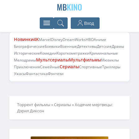
MB
KINO
Вход
Новинки
4K
Marvel
Disney
DreamWorks
HBO
Аниме
Биографические
Боевики
Военные
Детективы
Детские
Драмы
Исторические
Комедии
Короткометражки
Криминальные
Мультсериалы
Мультфильмы
Мелодрамы
Мюзиклы
Сериалы
Приключения
Семейные
Спортивные
Триллеры
Ужасы
Фантастика
Фэнтези
Торрент фильмы
»
Сериалы
» Ходячие мертвецы:
Дэрил Диксон