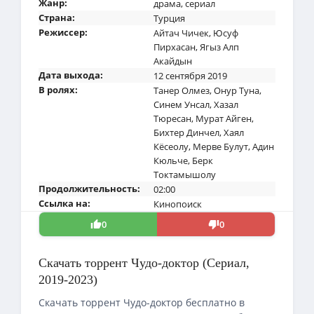
Жанр:
драма
,
сериал
Страна:
Турция
Режиссер:
Айтач Чичек
,
Юсуф
Пирхасан
,
Ягыз Алп
Акайдын
Дата выхода:
12 сентября 2019
В ролях:
Танер Олмез
,
Онур Туна
,
Синем Унсал
,
Хазал
Тюресан
,
Мурат Айген
,
Бихтер Динчел
,
Хаял
Кёсеолу
,
Мерве Булут
,
Адин
Кюльче
,
Берк
Токтамышолу
Продолжительность:
02:00
Ссылка на:
Кинопоиск
0
0
Скачать торрент Чудо-доктор (Сериал,
2019-2023)
Скачать торрент Чудо-доктор бесплатно в