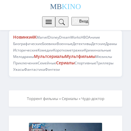
MB
KINO
Вход
Новинки
4K
Marvel
Disney
DreamWorks
HBO
Аниме
Биографические
Боевики
Военные
Детективы
Детские
Драмы
Исторические
Комедии
Короткометражки
Криминальные
Мультсериалы
Мультфильмы
Мелодрамы
Мюзиклы
Сериалы
Приключения
Семейные
Спортивные
Триллеры
Ужасы
Фантастика
Фэнтези
Торрент фильмы
»
Сериалы
» Чудо-доктор