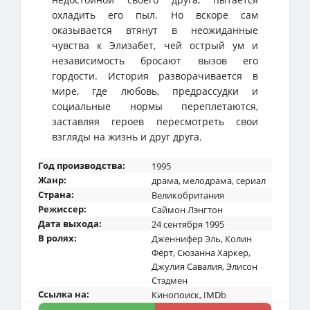
охладить его пыл. Но вскоре сам
оказывается втянут в неожиданные
чувства к Элизабет, чей острый ум и
независимость бросают вызов его
гордости. История разворачивается в
мире, где любовь, предрассудки и
социальные нормы переплетаются,
заставляя героев пересмотреть свои
взгляды на жизнь и друг друга.
Год производства:
1995
Жанр:
драма
,
мелодрама
,
сериал
Страна:
Великобритания
Режиссер:
Саймон Лэнгтон
Дата выхода:
24 сентября 1995
В ролях:
Дженнифер Эль
,
Колин
Фёрт
,
Сюзанна Харкер
,
Джулия Савалия
,
Элисон
Стэдмен
Ссылка на:
Кинопоиск
,
IMDb