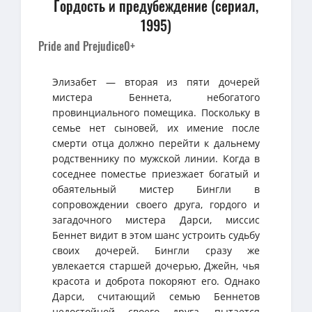
Гордость и предубеждение (сериал,
1995)
Pride and Prejudice
0+
Элизабет — вторая из пяти дочерей
мистера Беннета, небогатого
провинциального помещика. Поскольку в
семье нет сыновей, их имение после
смерти отца должно перейти к дальнему
родственнику по мужской линии. Когда в
соседнее поместье приезжает богатый и
обаятельный мистер Бингли в
сопровождении своего друга, гордого и
загадочного мистера Дарси, миссис
Беннет видит в этом шанс устроить судьбу
своих дочерей. Бингли сразу же
увлекается старшей дочерью, Джейн, чья
красота и доброта покоряют его. Однако
Дарси, считающий семью Беннетов
недостойной своего друга, пытается