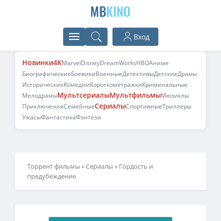
MB
KINO
Вход
Новинки
4K
Marvel
Disney
DreamWorks
HBO
Аниме
Биографические
Боевики
Военные
Детективы
Детские
Драмы
Исторические
Комедии
Короткометражки
Криминальные
Мультсериалы
Мультфильмы
Мелодрамы
Мюзиклы
Сериалы
Приключения
Семейные
Спортивные
Триллеры
Ужасы
Фантастика
Фэнтези
Торрент фильмы
»
Сериалы
» Гордость и
предубеждение