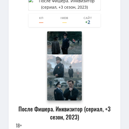
КП
IMDB
САЙТ
2
0
2
+
После Фишера. Инквизитор (сериал, +3
сезон, 2023)
18+