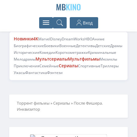
MB
KINO
Вход
Новинки
4K
Marvel
Disney
DreamWorks
HBO
Аниме
Биографические
Боевики
Военные
Детективы
Детские
Драмы
Исторические
Комедии
Короткометражки
Криминальные
Мультсериалы
Мультфильмы
Мелодрамы
Мюзиклы
Сериалы
Приключения
Семейные
Спортивные
Триллеры
Ужасы
Фантастика
Фэнтези
Торрент фильмы
»
Сериалы
» После Фишера.
Инквизитор