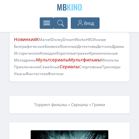
MB
KINO
Вход
Новинки
4K
Marvel
Disney
DreamWorks
HBO
Аниме
Биографические
Боевики
Военные
Детективы
Детские
Драмы
Исторические
Комедии
Короткометражки
Криминальные
Мультсериалы
Мультфильмы
Мелодрамы
Мюзиклы
Сериалы
Приключения
Семейные
Спортивные
Триллеры
Ужасы
Фантастика
Фэнтези
Торрент фильмы
»
Сериалы
» Гримм