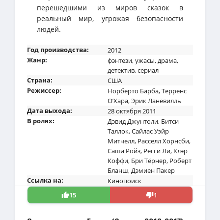
перешедшими из миров сказок в
реальный мир, угрожая безопасности
людей.
Год производства:
2012
Жанр:
фэнтези
,
ужасы
,
драма
,
детектив
,
сериал
Страна:
США
Режиссер:
Норберто Барба
,
Терренс
О’Хара
,
Эрик Ланёвилль
Дата выхода:
28 октября 2011
В ролях:
Дэвид Джунтоли
,
Битси
Таллок
,
Сайлас Уэйр
Митчелл
,
Расселл Хорнсби
,
Саша Ройз
,
Регги Ли
,
Клэр
Коффи
,
Бри Тёрнер
,
Роберт
Бланш
,
Дэмиен Пакер
Ссылка на:
Кинопоиск
15
1