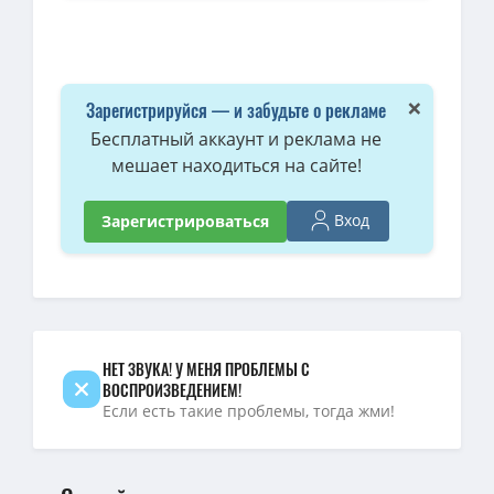
Строго конфиденциально / Strictly Confidential (2024) HDRip от
BDRip — Строго конфиденциально / Strictly Confidential (2024
720p — Строго конфиденциально / Strictly Confidential (2024) B
×
Зарегистрируйся — и забудьте о рекламе
Строго конфиденциально / Strictly Confidential (2024) WEB-DLR
Бесплатный аккаунт и реклама не
мешает находиться на сайте!
1080p — Строго конфиденциально / Strictly Confidential (2024)
BDRip — Строго конфиденциально / Strictly Confidential / 2024 / 
Вход
Зарегистрироваться
720p — Строго конфиденциально / Strictly Confidential / 2024 / Д
1080p — Строго конфиденциально / Strictly Confidential / 2024 /
1080p — Строго конфиденциально / Strictly Confidential (2024) B
НЕТ ЗВУКА! У МЕНЯ ПРОБЛЕМЫ С
ВОСПРОИЗВЕДЕНИЕМ!
Если есть такие проблемы, тогда жми!