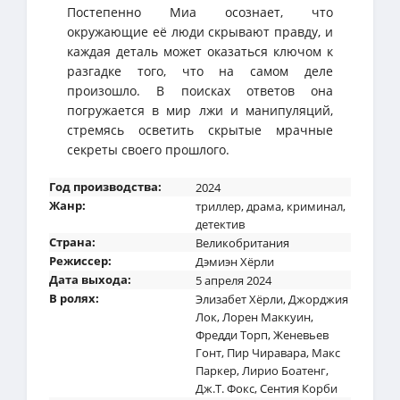
Постепенно Миа осознает, что
окружающие её люди скрывают правду, и
каждая деталь может оказаться ключом к
разгадке того, что на самом деле
произошло. В поисках ответов она
погружается в мир лжи и манипуляций,
стремясь осветить скрытые мрачные
секреты своего прошлого.
Год производства:
2024
Жанр:
триллер
,
драма
,
криминал
,
детектив
Страна:
Великобритания
Режиссер:
Дэмиэн Хёрли
Дата выхода:
5 апреля 2024
В ролях:
Элизабет Хёрли
,
Джорджия
Лок
,
Лорен Маккуин
,
Фредди Торп
,
Женевьев
Гонт
,
Пир Чиравара
,
Макс
Паркер
,
Лирио Боатенг
,
Дж.Т. Фокс
,
Сентия Корби