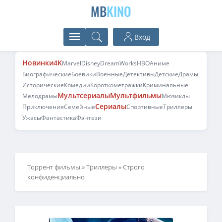
MB
KINO
Вход
Новинки
4K
Marvel
Disney
DreamWorks
HBO
Аниме
Биографические
Боевики
Военные
Детективы
Детские
Драмы
Исторические
Комедии
Короткометражки
Криминальные
Мультсериалы
Мультфильмы
Мелодрамы
Мюзиклы
Сериалы
Приключения
Семейные
Спортивные
Триллеры
Ужасы
Фантастика
Фэнтези
Торрент фильмы
»
Триллеры
» Строго
конфиденциально