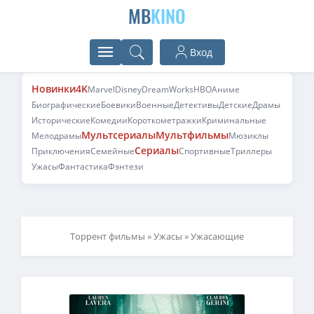
MB
KINO
Вход
Новинки
4K
Marvel
Disney
DreamWorks
HBO
Аниме
Биографические
Боевики
Военные
Детективы
Детские
Драмы
Исторические
Комедии
Короткометражки
Криминальные
Мультсериалы
Мультфильмы
Мелодрамы
Мюзиклы
Сериалы
Приключения
Семейные
Спортивные
Триллеры
Ужасы
Фантастика
Фэнтези
Торрент фильмы
»
Ужасы
» Ужасающие