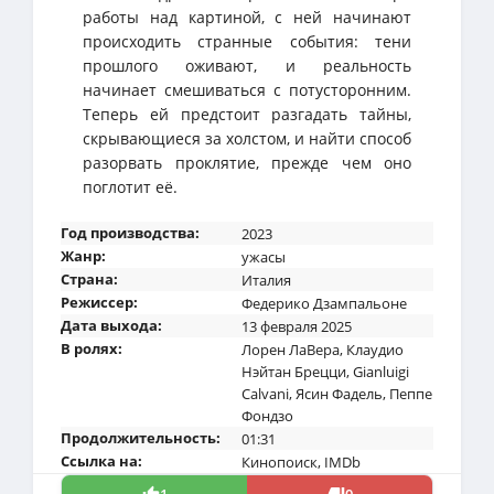
работы над картиной, с ней начинают
происходить странные события: тени
прошлого оживают, и реальность
начинает смешиваться с потусторонним.
Теперь ей предстоит разгадать тайны,
скрывающиеся за холстом, и найти способ
разорвать проклятие, прежде чем оно
поглотит её.
Год производства:
2023
Жанр:
ужасы
Страна:
Италия
Режиссер:
Федерико Дзампальоне
Дата выхода:
13 февраля 2025
В ролях:
Лорен ЛаВера
,
Клаудио
Нэйтан Брецци
,
Gianluigi
Calvani
,
Ясин Фадель
,
Пеппе
Фондзо
Продолжительность:
01:31
Ссылка на:
Кинопоиск
,
IMDb
1
0