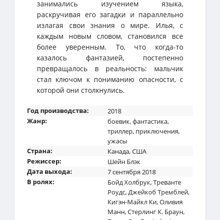
занимались изучением языка,
раскручивая его загадки и параллельно
излагая свои знания о мире. Илья, с
каждым новым словом, становился все
более уверенным. То, что когда-то
казалось фантазией, постепенно
превращалось в реальность: мальчик
стал ключом к пониманию опасности, с
которой они столкнулись.
Год производства:
2018
Жанр:
боевик
,
фантастика
,
триллер
,
приключения
,
ужасы
Страна:
Канада
,
США
Режиссер:
Шейн Блэк
Дата выхода:
7 сентября 2018
В ролях:
Бойд Холбрук
,
Треванте
Роудс
,
Джейкоб Тремблей
,
Кигэн-Майкл Ки
,
Оливия
Манн
,
Стерлинг К. Браун
,