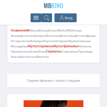
MB
KINO
Вход
Новинки
4K
Marvel
Disney
DreamWorks
HBO
Аниме
Биографические
Боевики
Военные
Детективы
Детские
Драмы
Исторические
Комедии
Короткометражки
Криминальные
Мультсериалы
Мультфильмы
Мелодрамы
Мюзиклы
Сериалы
Приключения
Семейные
Спортивные
Триллеры
Ужасы
Фантастика
Фэнтези
Торрент фильмы
»
Ужасы
» Хищник