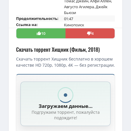
Томас Джейн
,
Алфи Аллен
,
Августо Агилера
,
Джейк
Бьюзи
Продолжительность:
01:47
Ссылка на:
Кинопоиск
10
4
Скачать торрент Хищник (Фильм, 2018)
Скачать торрент Хищник бесплатно в хорошем
качестве HD 720p, 1080p, 4K — без регистрации.
Скачать торрент — Хищник / The Predator (2018)
4K — Хищник / The Predator / 2018 / ДБ, АП (Яроцкий, Сербин), С
1080p — Хищник / The Predator (2018) BDRip [H.265/1080p] [10 bi
Загружаем данные…
1080p — Хищник / The Predator / 2018 / ДБ, СТ / WEB-DL (1080p)
Подгружаем торрент, пожалуйста
4K — Хищник / The Predator / 2018 / ДБ, ПМ, АП (Яроцкий), СТ / 
подождите!
1080p — Хищник / The Predator / 2018 / ДБ, ПМ, АП (Яроцкий), СТ