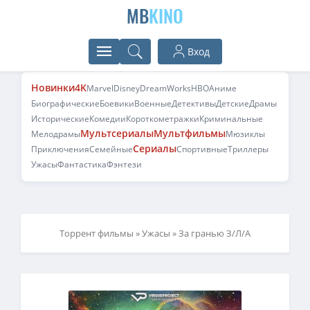
MB
KINO
Вход
Новинки
4K
Marvel
Disney
DreamWorks
HBO
Аниме
Биографические
Боевики
Военные
Детективы
Детские
Драмы
Исторические
Комедии
Короткометражки
Криминальные
Мультсериалы
Мультфильмы
Мелодрамы
Мюзиклы
Сериалы
Приключения
Семейные
Спортивные
Триллеры
Ужасы
Фантастика
Фэнтези
Торрент фильмы
»
Ужасы
» За гранью З/Л/А