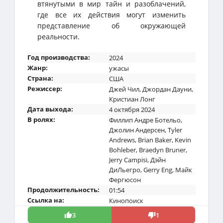
втянутыми в мир тайн и разоблачений,
где все их действия могут изменить
представление об окружающей
реальности.
Год производства:
2024
Жанр:
ужасы
Страна:
США
Режиссер:
Джей Чил
,
Джордан Дауни
,
Кристиан Лонг
Дата выхода:
4 октября 2024
В ролях:
Филлип Андре Ботельо
,
Джолин Андерсен
,
Tyler
Andrews
,
Brian Baker
,
Kevin
Bohleber
,
Braedyn Bruner
,
Jerry Campisi
,
Дэйн
ДиЛьегро
,
Gerry Eng
,
Майк
Фергюсон
Продолжительность:
01:54
Ссылка на:
Кинопоиск
3
1