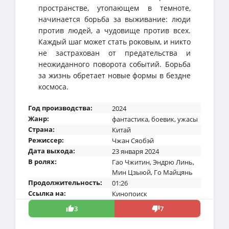
пространстве, утопающем в темноте,
начинается борьба за выживание: люди
против людей, а чудовище против всех.
Каждый шаг может стать роковым, и никто
не застрахован от предательства и
неожиданного поворота событий. Борьба
за жизнь обретает новые формы в бездне
космоса.
Год производства:
2024
Жанр:
фантастика
,
боевик
,
ужасы
Страна:
Китай
Режиссер:
Чжан Сяобэй
Дата выхода:
23 января 2024
В ролях:
Гао Чжитин
,
Эндрю Линь
,
Мин Цзыюй
,
Го Майцянь
Продолжительность:
01:26
Ссылка на:
Кинопоиск
3
7