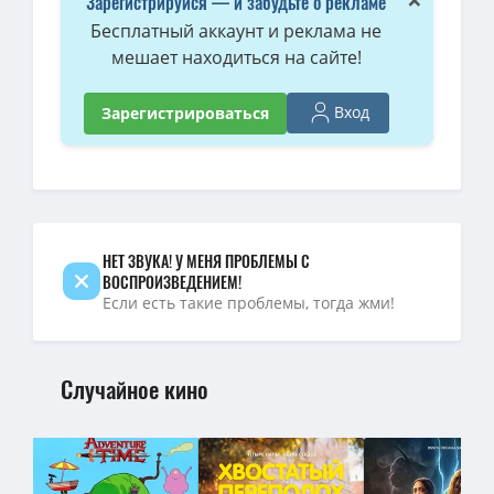
Зарегистрируйся — и забудьте о рекламе
1080p — Миссия: Чужой / Star Abyss / Xing men shen yuan (2024)
Бесплатный аккаунт и реклама не
мешает находиться на сайте!
Миссия: Чужой / Звёздная бездна / Star Abyss / Xing men shen y
Вход
Зарегистрироваться
НЕТ ЗВУКА! У МЕНЯ ПРОБЛЕМЫ С
ВОСПРОИЗВЕДЕНИЕМ!
Если есть такие проблемы, тогда жми!
Случайное кино