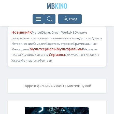
MB
KINO
Вход
Новинки
4K
Marvel
Disney
DreamWorks
HBO
Аниме
Биографические
Боевики
Военные
Детективы
Детские
Драмы
Исторические
Комедии
Короткометражки
Криминальные
Мультсериалы
Мультфильмы
Мелодрамы
Мюзиклы
Сериалы
Приключения
Семейные
Спортивные
Триллеры
Ужасы
Фантастика
Фэнтези
Торрент фильмы
»
Ужасы
» Миссия: Чужой