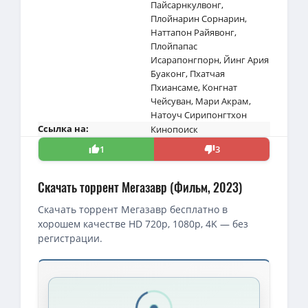
Пайсарнкулвонг
,
Плойнарин Сорнарин
,
Наттапон Райявонг
,
Плойпапас
Исарапонгпорн
,
Йинг Ария
Буаконг
,
Пхатчая
Пхиансаме
,
Конгнат
Чейсуван
,
Мари Акрам
,
Натоуч Сирипонгтхон
Ссылка на:
Кинопоиск
1
3
Скачать торрент Мегазавр (Фильм, 2023)
Скачать торрент Мегазавр бесплатно в
хорошем качестве HD 720p, 1080p, 4K — без
регистрации.
Скачать торрент — Мегазавр / Immortal Species 18 (2023)
Мегазавр / Immortal Species (Етнипхат Сасинг / Jetniphat Sasin