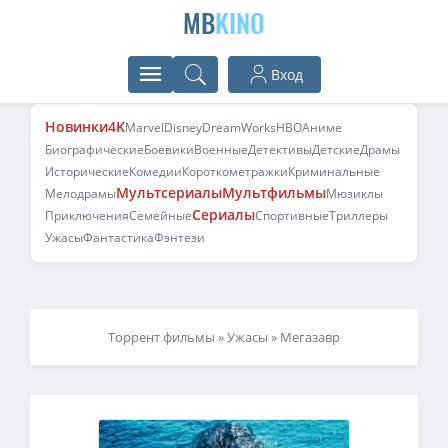
MB
KINO
Вход
Новинки
4K
Marvel
Disney
DreamWorks
HBO
Аниме
Биографические
Боевики
Военные
Детективы
Детские
Драмы
Исторические
Комедии
Короткометражки
Криминальные
Мультсериалы
Мультфильмы
Мелодрамы
Мюзиклы
Сериалы
Приключения
Семейные
Спортивные
Триллеры
Ужасы
Фантастика
Фэнтези
Торрент фильмы
»
Ужасы
» Мегазавр