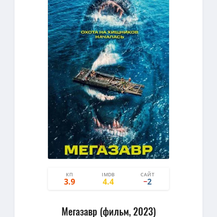
КП
IMDB
САЙТ
1
3
3.9
4.4
2
−
Мегазавр (фильм, 2023)