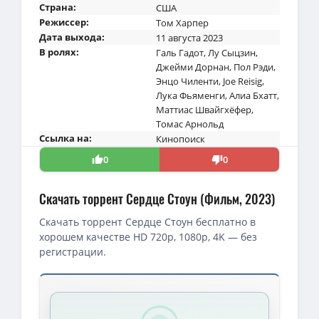
Страна:
США
Режиссер:
Том Харпер
Дата выхода:
11 августа 2023
В ролях:
Галь Гадот
,
Лу Сыцзин
,
Джейми Дорнан
,
Пол Рэди
,
Энцо Чиленти
,
Joe Reisig
,
Лука Фьяменги
,
Алиа Бхатт
,
Маттиас Швайгхёфер
,
Томас Арнольд
Ссылка на:
Кинопоиск
0
0
Скачать торрент Сердце Стоун (Фильм, 2023)
Скачать торрент Сердце Стоун бесплатно в
хорошем качестве HD 720p, 1080p, 4K — без
регистрации.
Скачать торрент — Сердце Стоун / Heart of Stone (2023)
Сердце Стоун / Heart of Stone / Agent Stone (Том Харпер / Tom 