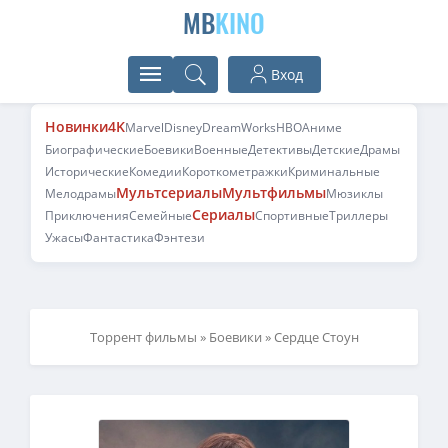
MB
KINO
Вход
Новинки
4K
Marvel
Disney
DreamWorks
HBO
Аниме
Биографические
Боевики
Военные
Детективы
Детские
Драмы
Исторические
Комедии
Короткометражки
Криминальные
Мультсериалы
Мультфильмы
Мелодрамы
Мюзиклы
Сериалы
Приключения
Семейные
Спортивные
Триллеры
Ужасы
Фантастика
Фэнтези
Торрент фильмы
»
Боевики
» Сердце Стоун