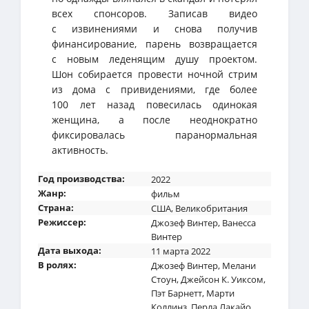
всех спонсоров. Записав видео
с извинениями и снова получив
финансирование, парень возвращается
с новым леденящим душу проектом.
Шон собирается провести ночной стрим
из дома с привидениями, где более
100 лет назад повесилась одинокая
женщина, а после неоднократно
фиксировалась паранормальная
активность.
Год производства:
2022
Жанр:
фильм
Страна:
США
,
Великобритания
Режиссер:
Джозеф Винтер
,
Ванесса
Винтер
Дата выхода:
11 марта 2022
В ролях:
Джозеф Винтер
,
Мелани
Стоун
,
Джейсон К. Уиксом
,
Пэт Барнетт
,
Марти
Коллинз
,
Перла Лакайо
,