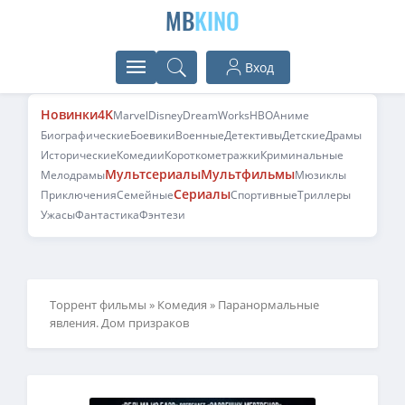
MB
KINO
Вход
Новинки
4K
Marvel
Disney
DreamWorks
HBO
Аниме
Биографические
Боевики
Военные
Детективы
Детские
Драмы
Исторические
Комедии
Короткометражки
Криминальные
Мультсериалы
Мультфильмы
Мелодрамы
Мюзиклы
Сериалы
Приключения
Семейные
Спортивные
Триллеры
Ужасы
Фантастика
Фэнтези
Торрент фильмы
»
Комедия
» Паранормальные
явления. Дом призраков