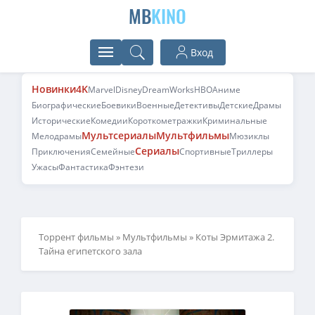
MB
KINO
Вход
Новинки
4K
Marvel
Disney
DreamWorks
HBO
Аниме
Биографические
Боевики
Военные
Детективы
Детские
Драмы
Исторические
Комедии
Короткометражки
Криминальные
Мультсериалы
Мультфильмы
Мелодрамы
Мюзиклы
Сериалы
Приключения
Семейные
Спортивные
Триллеры
Ужасы
Фантастика
Фэнтези
Торрент фильмы
»
Мультфильмы
» Коты Эрмитажа 2.
Тайна египетского зала