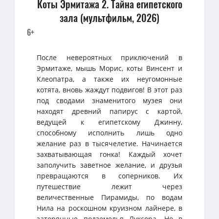
Коты Эрмитажа 2. Тайна египетского
зала (мультфильм, 2026)
6+
После невероятных приключений в
Эрмитаже, мышь Морис, коты Винсент и
Клеопатра, а также их неугомонные
котята, вновь жаждут подвигов! В этот раз
под сводами знаменитого музея они
находят древний папирус с картой,
ведущей к египетскому Джинну,
способному исполнить лишь одно
желание раз в тысячелетие. Начинается
захватывающая гонка! Каждый хочет
заполучить заветное желание, и друзья
превращаются в соперников. Их
путешествие лежит через
величественные Пирамиды, по водам
Нила на роскошном круизном лайнере, в
затерянные подземелья Луксора. Но в