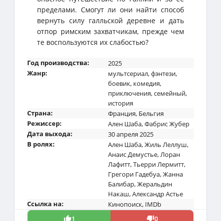
пределами. Смогут ли они найти способ
вернуть силу галльской деревне и дать
отпор римским захватчикам, прежде чем
те воспользуются их слабостью?
Год производства:
2025
Жанр:
мультсериал
,
фэнтези
,
боевик
,
комедия
,
приключения
,
семейный
,
история
Страна:
Франция
,
Бельгия
Режиссер:
Ален Шаба
,
Фабрис Жубер
Дата выхода:
30 апреля 2025
В ролях:
Ален Шаба
,
Жиль Леллуш
,
Анаис Демустье
,
Лоран
Лафитт
,
Тьерри Лермитт
,
Грегори Гадебуа
,
Жанна
Балибар
,
Жеральдин
Накаш
,
Александр Астье
Ссылка на:
Кинопоиск
,
IMDb
1
0