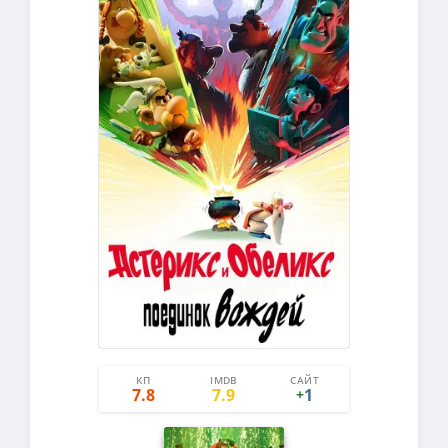
КП
IMDB
САЙТ
1
0
7.8
7.9
1
+