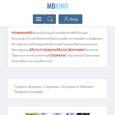
MB
KINO
Вход
Новинки
4K
Marvel
Disney
DreamWorks
HBO
Аниме
Биографические
Боевики
Военные
Детективы
Детские
Драмы
Исторические
Комедии
Короткометражки
Криминальные
Мультсериалы
Мультфильмы
Мелодрамы
Мюзиклы
Сериалы
Приключения
Семейные
Спортивные
Триллеры
Ужасы
Фантастика
Фэнтези
Торрент фильмы
»
Сериалы
» Астерикс и Обеликс:
Поединок вождей