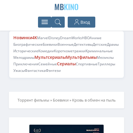
MB
KINO
Вход
Новинки
4K
Marvel
Disney
DreamWorks
HBO
Аниме
Биографические
Боевики
Военные
Детективы
Детские
Драмы
Исторические
Комедии
Короткометражки
Криминальные
Мультсериалы
Мультфильмы
Мелодрамы
Мюзиклы
Сериалы
Приключения
Семейные
Спортивные
Триллеры
Ужасы
Фантастика
Фэнтези
Торрент фильмы
»
Боевики
» Кровь в обмен на пыль