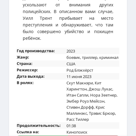
ускользают от внимания других
полицейских. В описанном вами случае,
Уилл Трент прибывает на место
преступления и обнаруживает, что там
было совершено убийство и похищен
ребёнок.
Год производства:
2023
Жанр:
боевик
,
триллер
,
криминал
Страна:
США
Режиссер:
Род Блэкхёрст
Дата выхода:
11 июня 2023
В ролях:
Скут Макнэри
,
Кит
Харингтон
,
Джош Лукас
,
Итан Сапли
,
Нора Зеетнер
,
Эмбер Роуз Мейсон
,
Стивен Дорфф
,
Крис
Маллинэкс
,
Трэвис Брюэр
,
Расс Тиллер
Продолжительность:
01:38
Ссылка на:
Кинопоиск